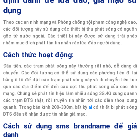
định danh để lừa đảo, giả mạo sử
dụng
Theo cục an ninh mạng và Phòng chống tội phạm công nghệ cao,
các đối tượng này sử dụng các thiết bị thu phát sóng có nguồn
gốc từ nước ngoài. Các thiết bị này được sử dụng trái phép
nhằm mục đích phát tán tin nhắn rác lừa đảo người dùng.
Cách thức hoạt động:
Đầu tiên, các trạm phát sóng này thường rất nhỏ, dễ dàng di
chuyển. Các đối tượng có thể sử dụng các phương tiện đi lại
bằng ô tô để đặt các trạm phát sóng này và di chuyển liên tục
qua các địa điểm để đến các cột thu phát sóng của các nhà
mạng. Chúng sẽ phát tín hiệu làm nhiễu sóng 3G,4G xung quanh
các trạm BTS thật, rồi truyền tin nhắn tới các điện thoại xung
quanh. Trong bán kính 200-300m, bất kỳ
ai
có thiết bị phát sóng
BTS đều sẽ nhận được tin nhắn giả mạo.
Cách sử dụng sms brandname để giả
danh