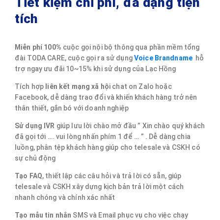
Tiết kiệm chi phí, đa dạng tiện
tích
Miễn phí 100%
cuộc gọi nội bộ thông qua phần mềm tổng
đài TODA CARE, cuộc gọi ra sử dụng
Voice Brandname
hỗ
trợ ngay ưu đãi 10~15% khi sử dụng của Lạc Hồng
Tích hợp
liên kết mạng xã hộ
i chat on Zalo hoặc
Facebook, dễ dàng trao đổi và khiến khách hàng trở nên
thân thiết, gắn bó với doanh nghiệp
Sử dụng IVR
giúp lưu lời chào mở đầu ” Xin chào quý khách
đã gọi tới …. vui lòng nhấn phím 1 để … ” . Dễ dàng chia
luồng, phân tệp khách hàng giúp cho telesale và CSKH có
sự chủ động
Tạo FAQ
, thiết lập các câu hỏi và trả lời có sẵn, giúp
telesale và CSKH xây dựng kịch bản trả lời một cách
nhanh chóng và chính xác nhất
Tạo mẫu tin nhắn
SMS và Email phục vụ cho việc chạy