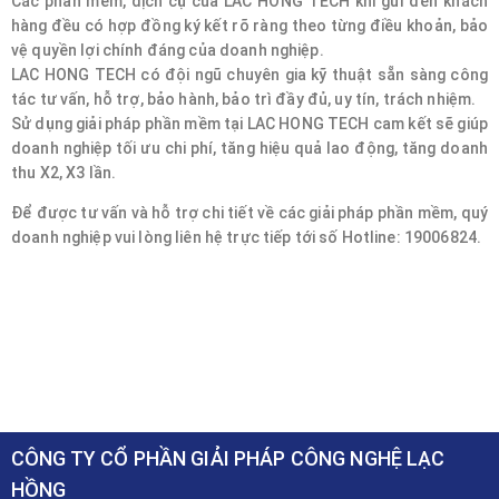
Các phần mềm, dịch cụ của LAC HONG TECH khi gửi đến khách
hàng đều có hợp đồng ký kết rõ ràng theo từng điều khoản, bảo
vệ quyền lợi chính đáng của doanh nghiệp.
LAC HONG TECH có đội ngũ chuyên gia kỹ thuật sẵn sàng công
tác tư vấn, hỗ trợ, bảo hành, bảo trì đầy đủ, uy tín, trách nhiệm.
Sử dụng giải pháp phần mềm tại LAC HONG TECH cam kết sẽ giúp
doanh nghiệp tối ưu chi phí, tăng hiệu quả lao động, tăng doanh
thu X2, X3 lần.
Để được tư vấn và hỗ trợ chi tiết về các giải pháp phần mềm, quý
doanh nghiệp vui lòng liên hệ trực tiếp tới số Hotline: 19006824.
CÔNG TY CỔ PHẦN GIẢI PHÁP CÔNG NGHỆ LẠC
HỒNG