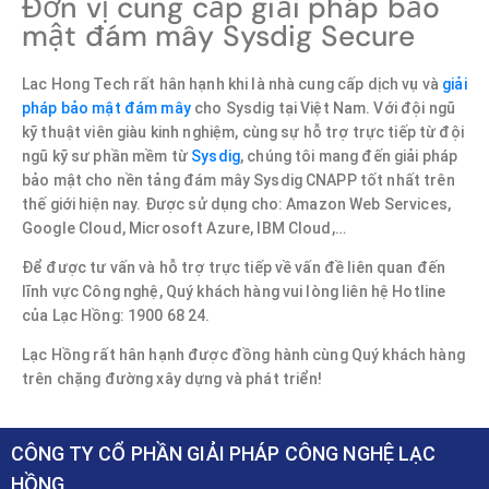
Đơn vị cung cấp giải pháp bảo
mật đám mây Sysdig Secure
Lac Hong Tech rất hân hạnh khi là nhà cung cấp dịch vụ và
giải
pháp bảo mật đám mây
cho Sysdig tại Việt Nam. Với đội ngũ
kỹ thuật viên giàu kinh nghiệm, cùng sự hỗ trợ trực tiếp từ đội
ngũ kỹ sư phần mềm từ
Sysdig
, chúng tôi mang đến giải pháp
bảo mật cho nền tảng đám mây Sysdig CNAPP tốt nhất trên
thế giới hiện nay. Được sử dụng cho: Amazon Web Services,
Google Cloud, Microsoft Azure, IBM Cloud,…
Để được tư vấn và hỗ trợ trực tiếp về vấn đề liên quan đến
lĩnh vực Công nghệ, Quý khách hàng vui lòng liên hệ Hotline
của Lạc Hồng: 1900 68 24.
Lạc Hồng rất hân hạnh được đồng hành cùng Quý khách hàng
trên chặng đường xây dựng và phát triển!
CÔNG TY CỔ PHẦN GIẢI PHÁP CÔNG NGHỆ LẠC
HỒNG