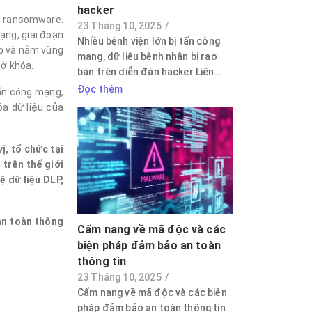
hacker
n ransomware.
23 Tháng 10, 2025
/
ạng, giai đoạn
Nhiều bệnh viện lớn bị tấn công
ập và nằm vùng
mạng, dữ liệu bệnh nhân bị rao
mở khóa.
bán trên diễn đàn hacker Liên…
Đọc thêm
tấn công mạng,
a dữ liệu của
ị, tổ chức tại
trên thế giới
ệ dữ liệu DLP,
an toàn thông
Cẩm nang về mã độc và các
biện pháp đảm bảo an toàn
thông tin
23 Tháng 10, 2025
/
Cẩm nang về mã độc và các biện
pháp đảm bảo an toàn thông tin