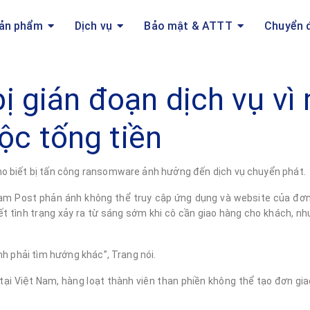
ản phẩm
Dịch vụ
Bảo mật & ATTT
Chuyển 
ị gián đoạn dịch vụ vì
ộc tống tiền
o biết bị tấn công ransomware ảnh hưởng đến dịch vụ chuyển phát.
am Post phản ánh không thể truy cập ứng dụng và website của đơn 
iết tình trạng xảy ra từ sáng sớm khi cô cần giao hàng cho khách, n
nh phải tìm hướng khác”, Trang nói.
ại Việt Nam, hàng loạt thành viên than phiền không thể tạo đơn gi