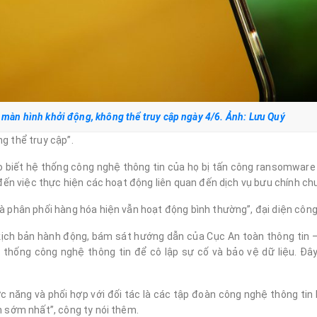
màn hình khởi động, không thể truy cập ngày 4/6. Ảnh: Lưu Quý
g thể truy cập”.
o biết hệ thống công nghệ thông tin của họ bị tấn công ransomware 
p đến việc thực hiện các hoạt động liên quan đến dịch vụ bưu chính ch
à phân phối hàng hóa hiện vẫn hoạt động bình thường”, đại diện công 
 kịch bản hành động, bám sát hướng dẫn của Cục An toàn thông tin 
 thống công nghệ thông tin để cô lập sự cố và bảo vệ dữ liệu. Đây
 năng và phối hợp với đối tác là các tập đoàn công nghệ thông tin
n sớm nhất”, công ty nói thêm.