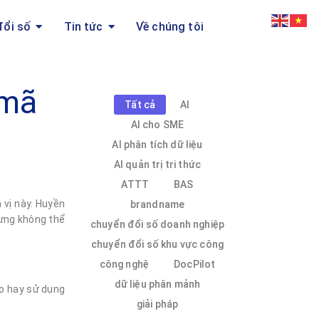
đổi số
Tin tức
Về chúng tôi
 mã
Tất cả
AI
AI cho SME
AI phân tích dữ liệu
AI quản trị tri thức
ATTT
BAS
vị này. Huyền
brandname
hưng không thể
chuyển đổi số doanh nghiệp
chuyển đổi số khu vực công
công nghệ
DocPilot
dữ liệu phân mảnh
ao hay sử dụng
giải pháp