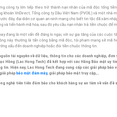
ng công ty lớn tiếp theo trở thành nạn nhân của mã độc tống tiề
ng khoán VnDirect, Tổng công ty Dầu Việt Nam (PVOIL) và một nhà m
trước đây, đại diện cơ quan an ninh mạng cho biết tin tặc đã xâm nh
rọng và tiến hành mã hóa, sau đó yêu cầu nạn nhân trả tiền chuộc để 
nay đang là một vấn đề đáng lo ngại, với sự gia tăng của các cuộc 
công này thường là tấn công bằng mã độc, tội phạm mạng sẽ mã hó
ưởng xấu đến doanh nghiệp hoặc đòi tiền chuộc thông tin.
uồn tài nguyên về dữ liệu, thông tin cho các doanh nghiệp, đơn v
ạc Hồng (Lac Hong Tech) đã kết hợp với các Hãng Bảo mật uy tín 
ng tin. Hiện nay, Lac Hong Tech đang cung cấp các giải pháp bảo v
 giải pháp
bảo mật đám mây
, giải pháp bảo mật truy cập,…
công nghệ tiên tiến đảm bảo cho khách hàng sự an tâm về vấn đề 