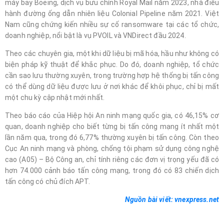
máy bay Boeing, dịch vụ bưu chính Royal Mail năm 2023, nhà điều
hành đường ống dẫn nhiên liệu Colonial Pipeline năm 2021. Việt
Nam cũng chứng kiến nhiều sự cố ransomware tại các tổ chức,
doanh nghiệp, nổi bật là vụ PVOIL và VNDirect đầu 2024.
Theo các chuyên gia, một khi dữ liệu bị mã hóa, hầu như không có
biện pháp kỹ thuật để khắc phục. Do đó, doanh nghiệp, tổ chức
cần sao lưu thường xuyên, trong trường hợp hệ thống bị tấn công
có thể dùng dữ liệu được lưu ở nơi khác để khôi phục, chỉ bị mất
một chu kỳ cập nhật mới nhất.
Theo báo cáo của Hiệp hội An ninh mạng quốc gia, có 46,15% cơ
quan, doanh nghiệp cho biết từng bị tấn công mạng ít nhất một
lần năm qua, trong đó 6,77% thường xuyên bị tấn công. Còn theo
Cục An ninh mạng và phòng, chống tội phạm sử dụng công nghệ
cao (A05) – Bộ Công an, chỉ tính riêng các đơn vị trọng yếu đã có
hơn 74.000 cảnh báo tấn công mạng, trong đó có 83 chiến dịch
tấn công có chủ đích APT.
Nguồn bài viết: vnexpress.net