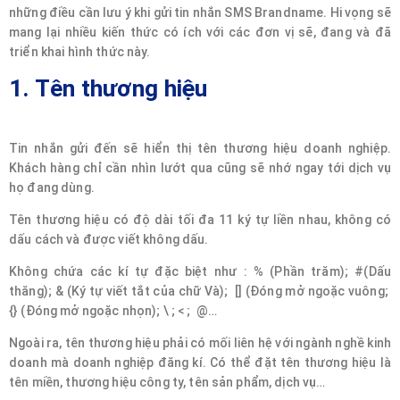
những điều cần lưu ý khi gửi tin nhắn SMS Brandname. Hi vọng sẽ
mang lại nhiều kiến thức có ích với các đơn vị sẽ, đang và đã
triển khai hình thức này.
1. Tên thương hiệu
Tin nhắn gửi đến sẽ hiển thị tên thương hiệu doanh nghiệp.
Khách hàng chỉ cần nhìn lướt qua cũng sẽ nhớ ngay tới dịch vụ
họ đang dùng.
Tên thương hiệu có độ dài tối đa 11 ký tự liền nhau, không có
dấu cách và được viết không dấu.
Không chứa các kí tự đặc biệt như : % (Phần trăm); #(Dấu
thăng); & (Ký tự viết tắt của chữ Và); [] (Đóng mở ngoặc vuông;
{} (Đóng mở ngoặc nhọn); \ ; < ; @…
Ngoài ra, tên thương hiệu phải có mối liên hệ với ngành nghề kinh
doanh mà doanh nghiệp đăng kí. Có thể đặt tên thương hiệu là
tên miền, thương hiệu công ty, tên sản phẩm, dịch vụ…