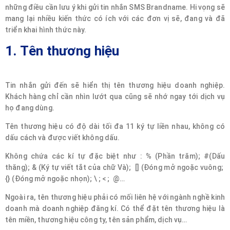
những điều cần lưu ý khi gửi tin nhắn SMS Brandname. Hi vọng sẽ
mang lại nhiều kiến thức có ích với các đơn vị sẽ, đang và đã
triển khai hình thức này.
1. Tên thương hiệu
Tin nhắn gửi đến sẽ hiển thị tên thương hiệu doanh nghiệp.
Khách hàng chỉ cần nhìn lướt qua cũng sẽ nhớ ngay tới dịch vụ
họ đang dùng.
Tên thương hiệu có độ dài tối đa 11 ký tự liền nhau, không có
dấu cách và được viết không dấu.
Không chứa các kí tự đặc biệt như : % (Phần trăm); #(Dấu
thăng); & (Ký tự viết tắt của chữ Và); [] (Đóng mở ngoặc vuông;
{} (Đóng mở ngoặc nhọn); \ ; < ; @…
Ngoài ra, tên thương hiệu phải có mối liên hệ với ngành nghề kinh
doanh mà doanh nghiệp đăng kí. Có thể đặt tên thương hiệu là
tên miền, thương hiệu công ty, tên sản phẩm, dịch vụ…