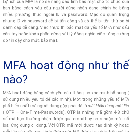
Lợi ích của MFA là nó sẽ nâng cao tính bảo mật cho tổ chức của
bạn bằng cách yêu cầu người dùng nhận dạng chính họ bằng
nhiều phương thức ngoài ID và password. Mặc dù quan trọng
nhưng ID và password dễ bị tấn công và có thể bị tên thứ ba bị
đánh cắp dễ dàng. Việc thực thi bảo mật đa yếu tố MFA như dấu
vân tay hoặc khóa phần cứng vật lý đồng nghĩa việc tăng cường
độ tin cậy cho mức bảo mật.
MFA hoạt động như thế
nào?
MFA hoạt động bằng cách yêu cầu thông tin xác minh bổ sung (
sử dụng nhiều yếu tố để xác minh). Một trong những yếu tố MFA
phổ biến nhất mà người dùng gặp phải đó là
mật khẩu dùng một lần
( OTP – One-Time-Passwords). OTP là những mã gồm 4-8 chữ
số mà bạn thường nhận được qua email hay sms hoặc một số
loại ứng dụng di động. Với OTP, mã mới được tạo định kỳ hoặc
mỗi lần yêu cầu xác thực được gửi. Mã được tạo dựa trên giá trị