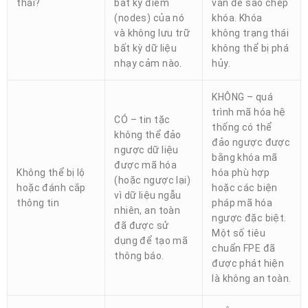
thái?
bất kỳ điểm
vấn đề sao chép
(nodes) của nó
khóa. Khóa
và không lưu trữ
không trạng thái
bất kỳ dữ liệu
không thể bị phá
nhạy cảm nào.
hủy.
KHÔNG – quá
trình mã hóa hệ
CÓ – tin tặc
thống có thể
không thể đảo
đảo ngược được
ngược dữ liệu
bằng khóa mã
được mã hóa
Không thể bị lộ
hóa phù hợp
(hoặc ngược lại)
hoặc đánh cắp
hoặc các biện
vì dữ liệu ngẫu
thông tin
pháp mã hóa
nhiên, an toàn
ngược đặc biệt.
đã được sử
Một số tiêu
dụng để tạo mã
chuẩn FPE đã
thông báo.
được phát hiện
là không an toàn.