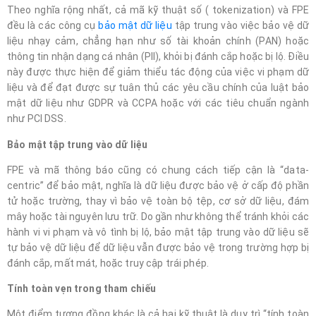
Theo nghĩa rộng nhất, cả mã kỹ thuật số ( tokenization) và FPE
đều là các công cụ
bảo mật dữ liệu
tập trung vào việc bảo vệ dữ
liệu nhạy cảm, chẳng hạn như số tài khoản chính (PAN) hoặc
thông tin nhận dạng cá nhân (PII), khỏi bị đánh cắp hoặc bị lộ. Điều
này được thực hiện để giảm thiểu tác động của việc vi phạm dữ
liệu và để đạt được sự tuân thủ các yêu cầu chính của luật bảo
mật dữ liệu như GDPR và CCPA hoặc với các tiêu chuẩn ngành
như PCI DSS.
Bảo mật tập trung vào dữ liệu
FPE và mã thông báo cũng có chung cách tiếp cận là “data-
centric” để bảo mật, nghĩa là dữ liệu được bảo vệ ở cấp độ phần
tử hoặc trường, thay vì bảo vệ toàn bộ tệp, cơ sở dữ liệu, đám
mây hoặc tài nguyên lưu trữ. Do gần như không thể tránh khỏi các
hành vi vi phạm và vô tình bị lộ, bảo mật tập trung vào dữ liệu sẽ
tự bảo vệ dữ liệu để dữ liệu vẫn được bảo vệ trong trường hợp bị
đánh cắp, mất mát, hoặc truy cập trái phép.
Tính toàn vẹn trong tham chiếu
Một điểm tương đồng khác là cả hai kỹ thuật là duy trì “tính toàn