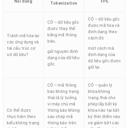
Nội dung
FPE
Tokenization
CÓ – dữ liệu gốc
CÓ – dữ liệu gốc
được mã hóa và
được thay thế
định dạng theo
bằng mã thông
Tránh mã hóa lại
cách đó
báo,
các ứng dụng và
tái cấu trúc cơ
một cách mà
giữ nguyên định
sở dữ liệu?
định dạng của
dạng của dữ liệu
dữ liệu gốc được
gốc.
giữ lại.
CÓ – mã thông
CÓ – quản lý
báo không trạng
khóa không
thái là lý tưởng
trạng thái cho
vì máy chủ mã
phép lấy bất kỳ
Có thể được
thông báo không
khóa nào tại bất
thực hiện theo
sao chép mã
kỳ thời điểm nào
kiểu không trạng
thông báo trên
và giảm bớt các