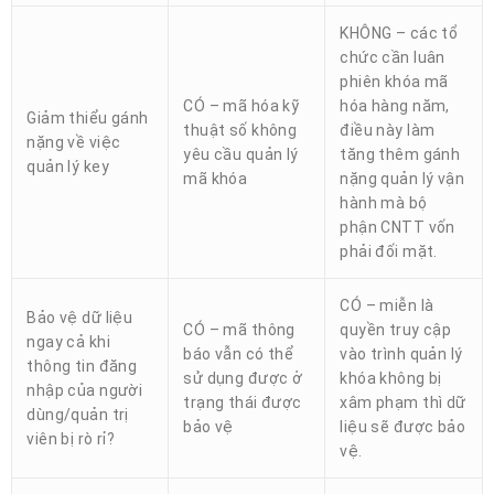
KHÔNG – các tổ
chức cần luân
phiên khóa mã
CÓ – mã hóa kỹ
hóa hàng năm,
Giảm thiểu gánh
thuật số không
điều này làm
nặng về việc
yêu cầu quản lý
tăng thêm gánh
quản lý key
mã khóa
nặng quản lý vận
hành mà bộ
phận CNTT vốn
phải đối mặt.
CÓ – miễn là
Bảo vệ dữ liệu
CÓ – mã thông
quyền truy cập
ngay cả khi
báo vẫn có thể
vào trình quản lý
thông tin đăng
sử dụng được ở
khóa không bị
nhập của người
trạng thái được
xâm phạm thì dữ
dùng/quản trị
bảo vệ
liệu sẽ được bảo
viên bị rò rỉ?
vệ.