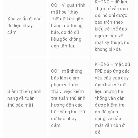
KHÔNG – dữ liệu
CÓ – vì quá trình
thực tế vẫn còn
mã hóa ‘thay
đó, nó chỉ được
Xóa và ẩn đi các
thế’ dữ liệu gốc
xáo trộn theo
dữ liệu nhạy
bằng mã thông
kiểu có thể đảo
cảm
báo, do đó dữ
ngược nên về
liệu gốc không
mặt kỹ thuật, nó
còn tồn tại.
không bị xóa.
KHÔNG – mặc dù
CÓ – mã thông
FPE đáp ứng các
báo làm giảm
yêu cầu của quy
phạm vi tuân
định bảo vệ dữ
Giảm thiểu gánh
thủ vì việc kiểm
liệu nhưng hệ
nặng về tuân
tra tuân thủ ảnh
thống vẫn cần
thủ bảo mật
hưởng đến các
được kiểm tra,
hệ thống lưu trữ
do đó gánh
dữ liệu nhạy
nặng về bảo
cảm.
mật vẫn còn ở
đó