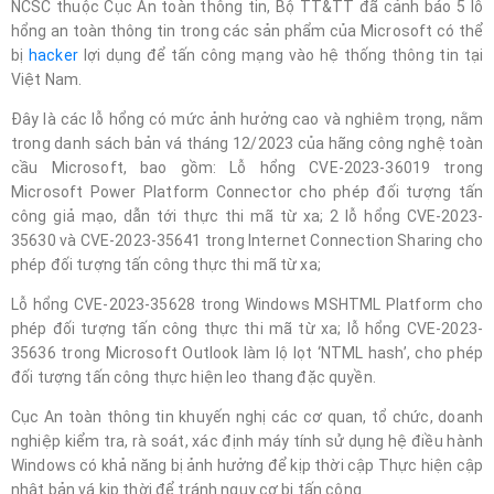
NCSC thuộc Cục An toàn thông tin, Bộ TT&TT đã cảnh báo 5 lỗ
hổng an toàn thông tin trong các sản phẩm của Microsoft có thể
bị
hacker
lợi dụng để tấn công mạng vào hệ thống thông tin tại
Việt Nam.
Đây là các lỗ hổng có mức ảnh hưởng cao và nghiêm trọng, nằm
trong danh sách bản vá tháng 12/2023 của hãng công nghệ toàn
cầu Microsoft, bao gồm: Lỗ hổng CVE-2023-36019 trong
Microsoft Power Platform Connector cho phép đối tượng tấn
công giả mạo, dẫn tới thực thi mã từ xa; 2 lỗ hổng CVE-2023-
35630 và CVE-2023-35641 trong Internet Connection Sharing cho
phép đối tượng tấn công thực thi mã từ xa;
Lỗ hổng CVE-2023-35628 trong Windows MSHTML Platform cho
phép đối tượng tấn công thực thi mã từ xa; lỗ hổng CVE-2023-
35636 trong Microsoft Outlook làm lộ lọt ‘NTML hash’, cho phép
đối tượng tấn công thực hiện leo thang đặc quyền.
Cục An toàn thông tin khuyến nghị các cơ quan, tổ chức, doanh
nghiệp kiểm tra, rà soát, xác định máy tính sử dụng hệ điều hành
Windows có khả năng bị ảnh hưởng để kịp thời cập Thực hiện cập
nhật bản vá kịp thời để tránh nguy cơ bị tấn công.