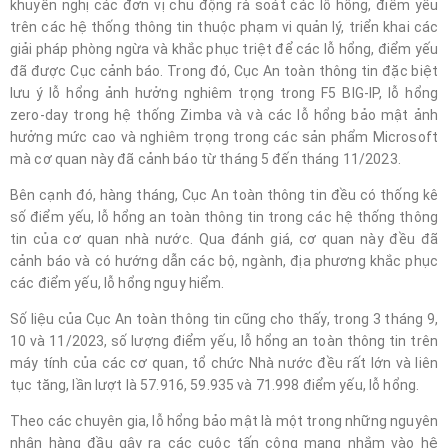
khuyến nghị các đơn vị chủ động rà soát các lỗ hổng, điểm yếu
trên các hệ thống thông tin thuộc phạm vi quản lý, triển khai các
giải pháp phòng ngừa và khắc phục triệt để các lỗ hổng, điểm yếu
đã được Cục cảnh báo. Trong đó, Cục An toàn thông tin đặc biệt
lưu ý lỗ hổng ảnh hưởng nghiêm trọng trong F5 BIG-IP, lỗ hổng
zero-day trong hệ thống Zimba và và các lỗ hổng bảo mật ảnh
hưởng mức cao và nghiêm trọng trong các sản phẩm Microsoft
mà cơ quan này đã cảnh báo từ tháng 5 đến tháng 11/2023.
Bên cạnh đó, hàng tháng, Cục An toàn thông tin đều có thống kê
số điểm yếu, lỗ hổng an toàn thông tin trong các hệ thống thông
tin của cơ quan nhà nước. Qua đánh giá, cơ quan này đều đã
cảnh báo và có hướng dẫn các bộ, ngành, địa phương khắc phục
các điểm yếu, lỗ hổng nguy hiểm.
Số liệu của Cục An toàn thông tin cũng cho thấy, trong 3 tháng 9,
10 và 11/2023, số lượng điểm yếu, lỗ hổng an toàn thông tin trên
máy tính của các cơ quan, tổ chức Nhà nước đều rất lớn và liên
tục tăng, lần lượt là 57.916, 59.935 và 71.998 điểm yếu, lỗ hổng.
Theo các chuyên gia, lỗ hổng bảo mật là một trong những nguyên
nhân hàng đầu gây ra các cuộc tấn công mạng nhắm vào hệ