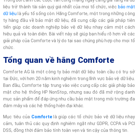
Trong bối cảnh các cuộc tấn công mạng ngày càng gia tăng và dữ
liệu trở thành tài sản quý giá nhất của mọi tổ chức, việc
bảo mật
dữ liệu
là yếu tố sống còn. Hãng Comforte, một trong những công
ty hàng đầu về bảo mật dữ liệu, đã cung cấp các giải pháp tiên
tiến giúp các doanh nghiệp bảo vệ dữ liệu nhạy cảm một cách
hiệu quả và toàn diện. Bài viết này sẽ giúp bạn hiểu rõ hơn về các
giải pháp của Comforte và lý do tại sao chúng phù hợp cho mọi tổ
chức.
Tổng quan về hãng Comforte
Comforte AG là một công ty bảo mật dữ liệu toàn cầu có trụ sở
tại Đức, với hơn 20 năm kinh nghiệm trong lĩnh vực bảo vệ dữ liệu.
Ban đầu, Comforte tập trung vào việc cung cấp các giải pháp bảo
mật cho hệ thống HP NonStop, nhưng sau đó đã mở rộng danh
mục sản phẩm để đáp ứng nhu cầu bảo mật trong môi trường đa
đám mây và các hệ thống hiện đại khác.
Mục tiêu của
Comforte
là giúp các tổ chức bảo vệ dữ liệu nhạy
cảm, tuân thủ các quy định nghiêm ngặt như GDPR, CCPA và PCI
DSS, đồng thời đảm bảo tính toàn vẹn và tin cậy của thông tin.