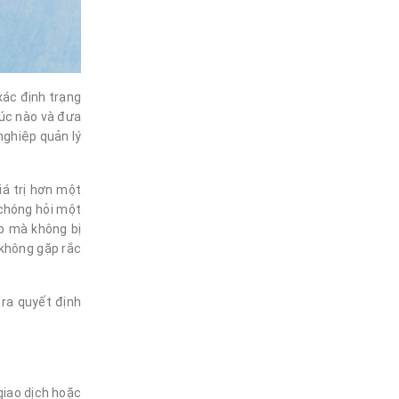
xác định trạng
xúc nào và đưa
nghiệp quản lý
iá trị hơn một
 chóng hỏi một
p mà không bị
 không gặp rắc
 ra quyết định
giao dịch hoặc