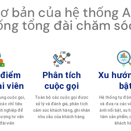
cơ bản của hệ thống A
ống tổng đài chăm só
 điểm
Phân tích
Xu hướn
i viên
cuộc gọi
bậ
ung cuộc gọi,
Toàn bộ các cuộc gọi được
Hệ thống tự độn
các chỉ tiêu
xử lý và đánh giá, phân tích
và đưa ra các v
h nghiệp để
cảm xúc khách hàng, ghi nhận
ánh nổi bật, xu
lượng tư vấn
nhu cầu của khách hàng.
tâm sản phẩm, d
đài viên
khách h