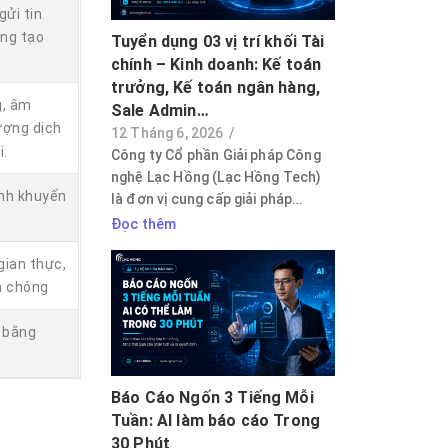
gửi tin
ộng tạo
Tuyển dụng 03 vị trí khối Tài
chính – Kinh doanh: Kế toán
trưởng, Kế toán ngân hàng,
g, âm
Sale Admin…
ượng dịch
12 Tháng 6, 2026
/
i.
Công ty Cổ phần Giải pháp Công
nghệ Lạc Hồng (Lạc Hồng Tech)
ình khuyến
là đơn vị cung cấp giải pháp…
Đọc thêm
gian thực,
h chóng
 bằng
Báo Cáo Ngốn 3 Tiếng Mỗi
Tuần: AI làm báo cáo Trong
30 Phút