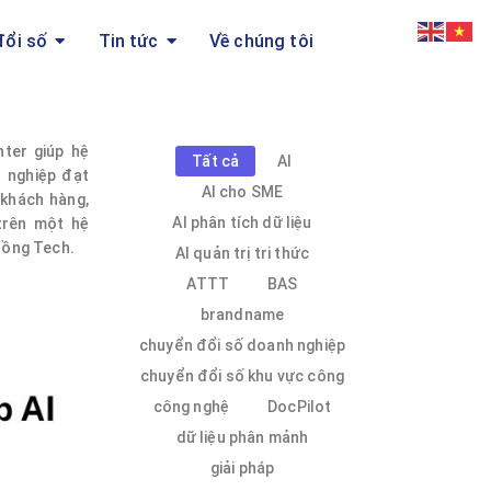
đổi số
Tin tức
Về chúng tôi
nter giúp hệ
Tất cả
AI
 nghiệp đạt
AI cho SME
 khách hàng,
AI phân tích dữ liệu
trên một hệ
Hồng Tech.
AI quản trị tri thức
ATTT
BAS
brandname
chuyển đổi số doanh nghiệp
chuyển đổi số khu vực công
công nghệ
DocPilot
dữ liệu phân mảnh
giải pháp