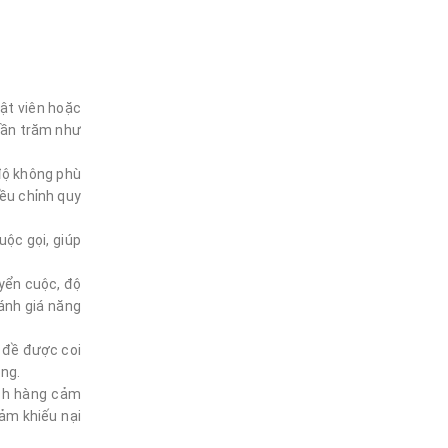
uật viên hoặc
phần trăm như
 độ không phù
iều chỉnh quy
ộc gọi, giúp
uyển cuộc, độ
ánh giá năng
 đề được coi
ộng.
ách hàng cảm
ảm khiếu nại