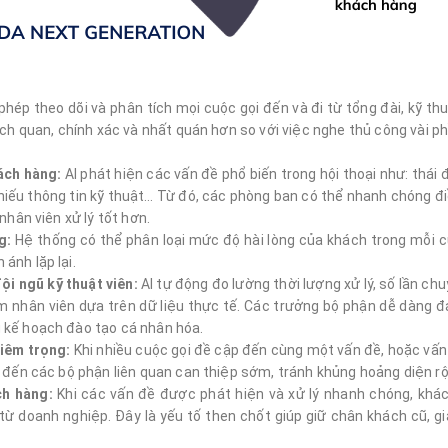
phép theo dõi và phân tích mọi cuộc gọi đến và đi từ tổng đài, kỹ th
ách quan, chính xác và nhất quán hơn so với việc nghe thủ công vài 
ách hàng:
AI phát hiện các vấn đề phổ biến trong hội thoại như: thái
 thiếu thông tin kỹ thuật… Từ đó, các phòng ban có thể nhanh chóng đ
nhân viên xử lý tốt hơn.
g:
Hệ thống có thể phân loại mức độ hài lòng của khách trong mỗi cu
ánh lặp lại.
ội ngũ kỹ thuật viên:
AI tự động đo lường thời lượng xử lý, số lần ch
m nhân viên dựa trên dữ liệu thực tế. Các trưởng bộ phận dễ dàng đ
 kế hoạch đào tạo cá nhân hóa.
hiêm trọng:
Khi nhiều cuộc gọi đề cập đến cùng một vấn đề, hoặc vấn
i đến các bộ phận liên quan can thiệp sớm, tránh khủng hoảng diện r
ch hàng:
Khi các vấn đề được phát hiện và xử lý nhanh chóng, kh
 doanh nghiệp. Đây là yếu tố then chốt giúp giữ chân khách cũ, gi