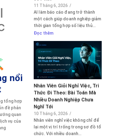
11 Tháng 6, 2026
/
I
AI làm báo cáo đang trở thành
một cách giúp doanh nghiệp giảm
c
thời gian tổng hợp số liệu thủ…
Đọc thêm
g nổi
Nhân Viên Giỏi Nghỉ Việc, Tri
t
Thức Đi Theo: Bài Toán Mà
Nhiều Doanh Nghiệp Chưa
g tổng hợp
Nghĩ Tới
ấn đề phản
10 Tháng 6, 2026
/
 hướng quan
Nhân viên nghỉ việc không chỉ để
ịch vụ của
lại một vị trí trống trong sơ đồ tổ
àng
chức. Với nhiều doanh…