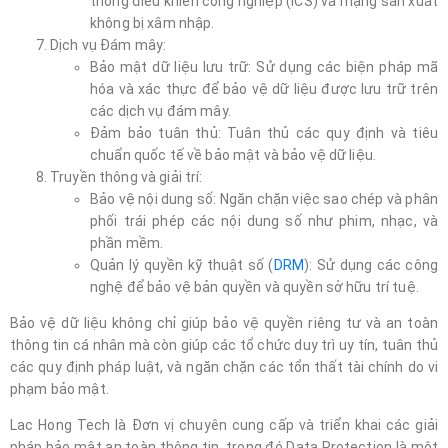
thống điều khiển công nghiệp (ICS) và mạng sản xuất
không bị xâm nhập.
Dịch vụ Đám mây:
Bảo mật dữ liệu lưu trữ: Sử dụng các biện pháp mã
hóa và xác thực để bảo vệ dữ liệu được lưu trữ trên
các dịch vụ đám mây.
Đảm bảo tuân thủ: Tuân thủ các quy định và tiêu
chuẩn quốc tế về bảo mật và bảo vệ dữ liệu.
Truyền thông và giải trí:
Bảo vệ nội dung số: Ngăn chặn việc sao chép và phân
phối trái phép các nội dung số như phim, nhạc, và
phần mềm.
Quản lý quyền kỹ thuật số (
DRM
): Sử dụng các công
nghệ để bảo vệ bản quyền và quyền sở hữu trí tuệ.
Bảo vệ dữ liệu không chỉ giúp bảo vệ quyền riêng tư và an toàn
thông tin cá nhân mà còn giúp các tổ chức duy trì uy tín, tuân thủ
các quy định pháp luật, và ngăn chặn các tổn thất tài chính do vi
phạm bảo mật.
Lac Hong Tech là Đơn vị chuyên cung cấp và triển khai các giải
pháp bảo mật an toàn thông tin, trong đó Data Protection là một